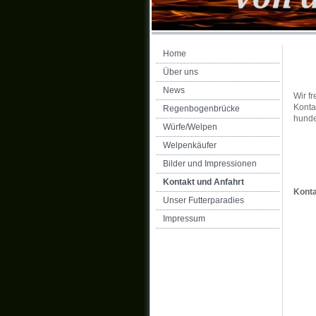
Home
Über uns
News
Wir f
Konta
Regenbogenbrücke
hund
Würfe/Welpen
Welpenkäufer
Bilder und Impressionen
Kontakt und Anfahrt
Konta
Unser Futterparadies
Impressum